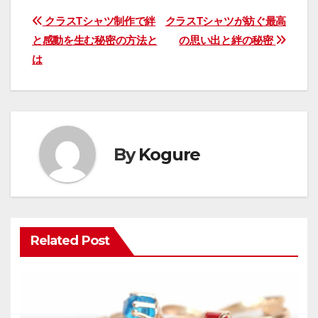
投
クラスTシャツ制作で絆
クラスTシャツが紡ぐ最高
と感動を生む秘密の方法と
の思い出と絆の秘密
稿
は
ナ
ビ
ゲ
By
Kogure
ー
シ
ョ
Related Post
ン