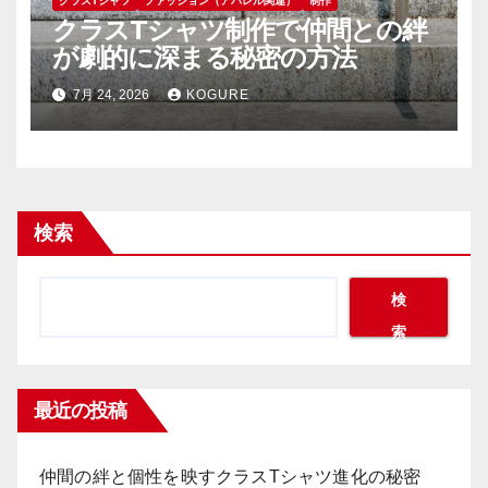
クラスTシャツ
ファッション（アパレル関連）
制作
クラスTシャツ制作で仲間との絆
が劇的に深まる秘密の方法
7月 24, 2026
KOGURE
検索
検
索
最近の投稿
仲間の絆と個性を映すクラスTシャツ進化の秘密