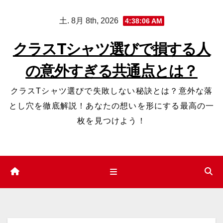
コ
土. 8月 8th, 2026
4:38:07 AM
ン
テ
クラスTシャツ選びで損する人
ン
の意外すぎる共通点とは？
ツ
へ
クラスTシャツ選びで失敗しない秘訣とは？意外な落
ス
とし穴を徹底解説！あなたの想いを形にする最高の一
キ
枚を見つけよう！
ッ
プ