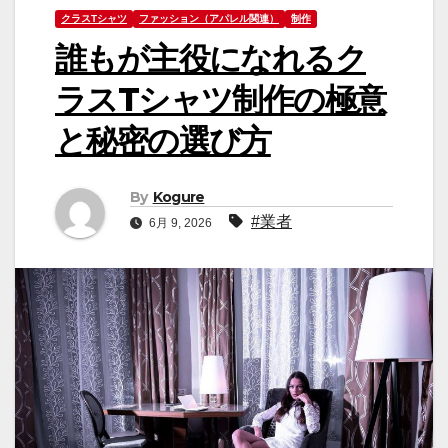
クラスTシャツ
ファッション（アパレル関連）
制作
誰もが主役になれるク
ラスTシャツ制作の極意
と秘密の選び方
By
Kogure
#業者
6月 9, 2026