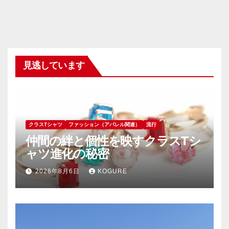
見逃しています
クラスTシャツ
ファッション（アパレル関連）
流行
仲間の絆と個性を映すクラスTシ
ャツ進化の秘密
2026年8月6日
KOGURE