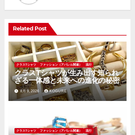
シ
ョ
Related Post
ン
クラスTシャツ
ファッション（アパレル関連）
流行
クラスTシャツが生み出す知られ
ざる一体感と未来への進化の秘密
8月 9, 2026
KOGURE
クラスTシャツ
ファッション（アパレル関連）
流行