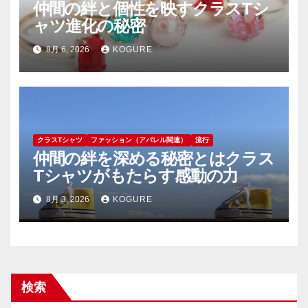
仲間の絆と個性を映すクラスTシ
ャツ進化の秘密
8月 6, 2026
KOGURE
クラスTシャツ
ファッション（アパレル関連）
流行
仲間の絆を深める秘密とはクラス
Tシャツがもたらす感動の力
8月 3, 2026
KOGURE
検索