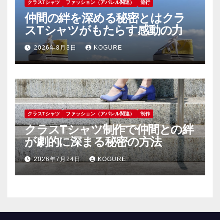
クラスTシャツ
ファッション（アパレル関連）
流行
仲間の絆を深める秘密とはクラ
スTシャツがもたらす感動の力
2026年8月3日
KOGURE
クラスTシャツ
ファッション（アパレル関連）
制作
クラスTシャツ制作で仲間との絆
が劇的に深まる秘密の方法
2026年7月24日
KOGURE