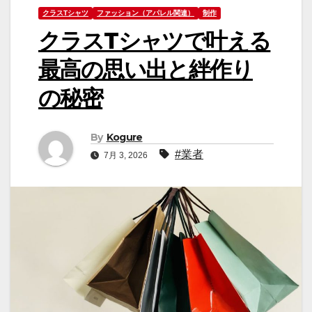
クラスTシャツ
ファッション（アパレル関連）
制作
クラスTシャツで叶える
最高の思い出と絆作り
の秘密
By
Kogure
#業者
7月 3, 2026