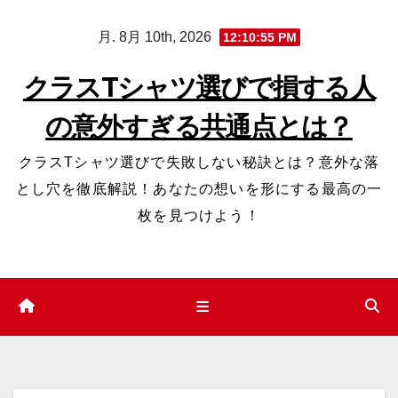
コ
月. 8月 10th, 2026
12:10:56 PM
ン
テ
クラスTシャツ選びで損する人
ン
の意外すぎる共通点とは？
ツ
へ
クラスTシャツ選びで失敗しない秘訣とは？意外な落
ス
とし穴を徹底解説！あなたの想いを形にする最高の一
キ
枚を見つけよう！
ッ
プ