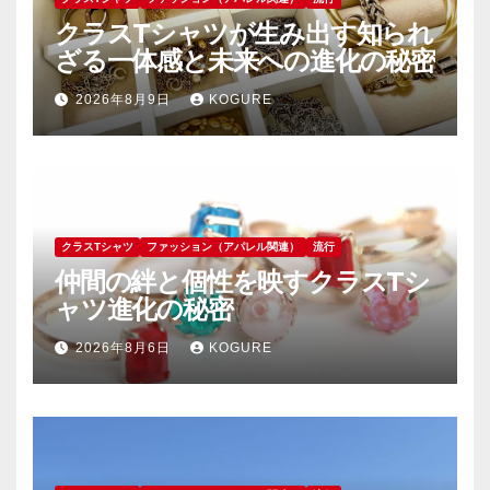
クラスTシャツが生み出す知られ
ざる一体感と未来への進化の秘密
2026年8月9日
KOGURE
クラスTシャツ
ファッション（アパレル関連）
流行
仲間の絆と個性を映すクラスTシ
ャツ進化の秘密
2026年8月6日
KOGURE