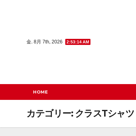
コ
ン
テ
ン
ツ
金. 8月 7th, 2026
2:53:15 AM
へ
ス
キ
ッ
プ
HOME
カテゴリー:
クラスTシャツ